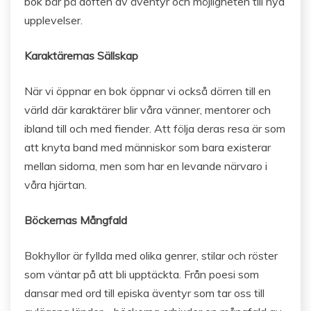
bok bär på doften av äventyr och möjligheten till nya
upplevelser.
Karaktärernas Sällskap
När vi öppnar en bok öppnar vi också dörren till en
värld där karaktärer blir våra vänner, mentorer och
ibland till och med fiender. Att följa deras resa är som
att knyta band med människor som bara existerar
mellan sidorna, men som har en levande närvaro i
våra hjärtan.
Böckernas Mångfald
Bokhyllor är fyllda med olika genrer, stilar och röster
som väntar på att bli upptäckta. Från poesi som
dansar med ord till episka äventyr som tar oss till