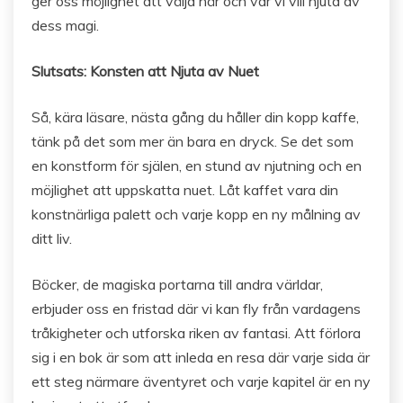
ger oss möjlighet att välja när och var vi vill njuta av
dess magi.
Slutsats: Konsten att Njuta av Nuet
Så, kära läsare, nästa gång du håller din kopp kaffe,
tänk på det som mer än bara en dryck. Se det som
en konstform för själen, en stund av njutning och en
möjlighet att uppskatta nuet. Låt kaffet vara din
konstnärliga palett och varje kopp en ny målning av
ditt liv.
Böcker, de magiska portarna till andra världar,
erbjuder oss en fristad där vi kan fly från vardagens
tråkigheter och utforska riken av fantasi. Att förlora
sig i en bok är som att inleda en resa där varje sida är
ett steg närmare äventyret och varje kapitel är en ny