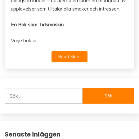
avlägsna länder – böckerna erbjuder en mångfald av
upplevelser som tilltalar alla smaker och intressen.
En Bok som Tidsmaskin
Varje bok är …
Read More
Sök
efter:
Senaste inläggen