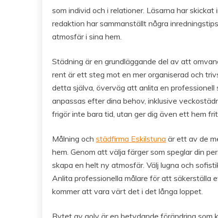
som individ och i relationer. Läsarna har skickat i
redaktion har sammanställt några inredningsti
atmosfär i sina hem.
Städning är en grundläggande del av att omvand
rent är ett steg mot en mer organiserad och trivs
detta själva, överväg att anlita en professionell
anpassas efter dina behov, inklusive veckostädn
frigör inte bara tid, utan ger dig även ett hem fr
Målning och
städfirma Eskilstuna
är ett av de m
hem. Genom att välja färger som speglar din perso
skapa en helt ny atmosfär. Välj lugna och sofis
Anlita professionella målare för att säkerställa
kommer att vara värt det i det långa loppet.
Bytet av golv är en betydande förändring som ka