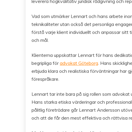
leverera högkvalitativ juridisk rådgivning och re
Vad som utmärker Lennart och hans arbete in
teknikaliteter utan också det personliga engage
förstå varje klient individuellt och anpassar sit
och mål.
Klienterna uppskattar Lennart för hans dedikati
begripliga för
advokat Göteborg
. Hans skickligh
erbjuda klara och realistiska förväntningar har g
förespråkare.
Lennart tar inte bara på sig rollen som advokat u
Hans starka etiska värderingar och professiona
pålitlig företrädare går Lennart Andersson utöve
och att de får den mest effektiva och rättvisa r