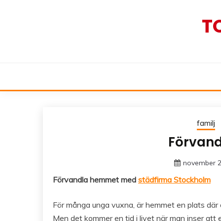
Skip
to
T
content
familj
Förvan
november 2
Förvandla hemmet med
städfirma Stockholm
För många unga vuxna, är hemmet en plats där de l
Men det kommer en tid i livet när man inser att 