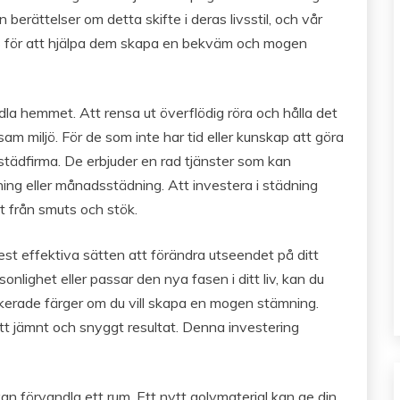
n berättelser om detta skifte i deras livsstil, och vår
ps för att hjälpa dem skapa en bekväm och mogen
la hemmet. Att rensa ut överflödig röra och hålla det
am miljö. För de som inte har tid eller kunskap att göra
 städfirma. De erbjuder en rad tjänster som kan
ing eller månadsstädning. Att investera i städning
itt från smuts och stök.
est effektiva sätten att förändra utseendet på ditt
nlighet eller passar den nya fasen i ditt liv, kan du
tikerade färger om du vill skapa en mogen stämning.
 ett jämnt och snyggt resultat. Denna investering
n förvandla ett rum. Ett nytt golvmaterial kan ge din