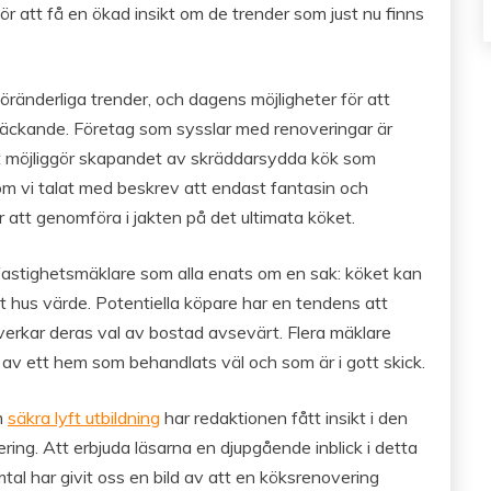
r att få en ökad insikt om de trender som just nu finns
ränderliga trender, och dagens möjligheter för att
sväckande. Företag som sysslar med renoveringar är
et möjliggör skapandet av skräddarsydda kök som
som vi talat med beskrev att endast fantasin och
 att genomföra i jakten på det ultimata köket.
astighetsmäklare som alla enats om en sak: köket kan
 hus värde. Potentiella köpare har en tendens att
verkar deras val av bostad avsevärt. Flera mäklare
t av ett hem som behandlats väl och som är i gott skick.
m
säkra lyft utbildning
har redaktionen fått insikt i den
ng. Att erbjuda läsarna en djupgående inblick i detta
tal har givit oss en bild av att en köksrenovering