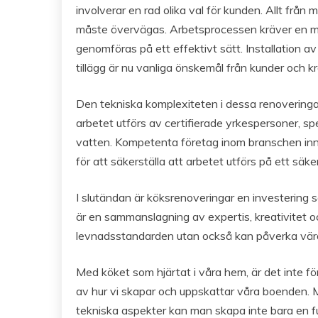
involverar en rad olika val för kunden. Allt från 
måste övervägas. Arbetsprocessen kräver en m
genomföras på ett effektivt sätt. Installation
tillägg är nu vanliga önskemål från kunder och krä
Den tekniska komplexiteten i dessa renoveringar
arbetet utförs av certifierade yrkespersoner, spe
vatten. Kompetenta företag inom branschen inn
för att säkerställa att arbetet utförs på ett säke
I slutändan är köksrenoveringar en investering s
är en sammanslagning av expertis, kreativitet oc
levnadsstandarden utan också kan påverka värd
Med köket som hjärtat i våra hem, är det inte fö
av hur vi skapar och uppskattar våra boenden
tekniska aspekter kan man skapa inte bara en fu