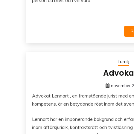
person du blivit och vill vara.
…
R
familj
Advoka
november 2
Advokat Lennart , en framstående jurist med en 
kompetens, är en betydande röst inom det sven
Lennart har en imponerande bakgrund och erfa
inom affärsjuridik, kontraktsrätt och tvistlösnin