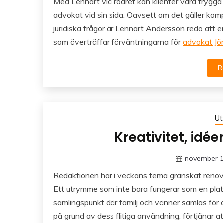
Med Lennart vid rodret kan klienter vara trygg
advokat vid sin sida. Oavsett om det gäller kompl
juridiska frågor är Lennart Andersson redo att e
som överträffar förväntningarna för
advokat Jö
R
Ut
Kreativitet, idé
november 1
Redaktionen har i veckans tema granskat renover
Ett utrymme som inte bara fungerar som en plat
samlingspunkt där familj och vänner samlas för
på grund av dess flitiga användning, förtjänar 