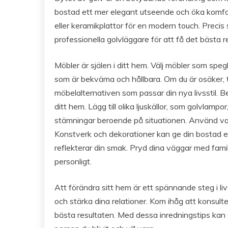
bostad ett mer elegant utseende och öka komfor
eller keramikplattor för en modern touch. Precis
professionella golvläggare för att få det bästa re
Möbler är själen i ditt hem. Välj möbler som spegl
som är bekväma och hållbara. Om du är osäker, ta
möbelalternativen som passar din nya livsstil. B
ditt hem. Lägg till olika ljuskällor, som golvlampo
stämningar beroende på situationen. Använd var
Konstverk och dekorationer kan ge din bostad en 
reflekterar din smak. Pryd dina väggar med fami
personligt.
Att förändra sitt hem är ett spännande steg i liv
och stärka dina relationer. Kom ihåg att konsult
bästa resultaten. Med dessa inredningstips kan