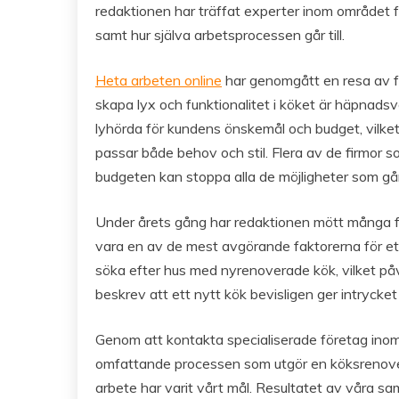
redaktionen har träffat experter inom området fö
samt hur själva arbetsprocessen går till.
Heta arbeten online
har genomgått en resa av fö
skapa lyx och funktionalitet i köket är häpnad
lyhörda för kundens önskemål och budget, vilk
passar både behov och stil. Flera av de firmor 
budgeten kan stoppa alla de möjligheter som går
Under årets gång har redaktionen mött många f
vara en av de mest avgörande faktorerna för ett
söka efter hus med nyrenoverade kök, vilket på
beskrev att ett nytt kök bevisligen ger intrycke
Genom att kontakta specialiserade företag ino
omfattande processen som utgör en köksrenoveri
arbete har varit vårt mål. Resultatet av våra sam