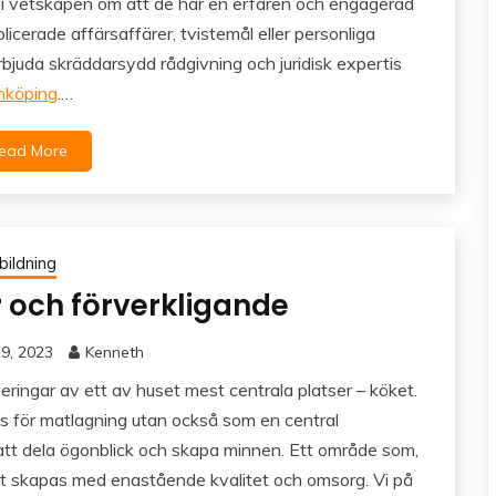
a i vetskapen om att de har en erfaren och engagerad
icerade affärsaffärer, tvistemål eller personliga
rbjuda skräddarsydd rådgivning och juridisk expertis
nköping
.…
ead More
bildning
er och förverkligande
9, 2023
Kenneth
ingar av ett av huset mest centrala platser – köket.
s för matlagning utan också som en central
 att dela ögonblick och skapa minnen. Ett område som,
att skapas med enastående kvalitet och omsorg. Vi på