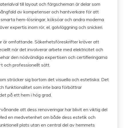
materialval till layout och färgscheman är delar som
ångfald av kompetenser och hantverkare för att
 av smarta hem-lösningar, köksöar och andra moderna
ver expertis inom rör, el, golvläggning och snickeri.
 är omfattande. Säkerhetsföreskrifter kräver att
ciellt när det involverar arbete med elektricitet och
ehar den nödvändiga expertisen och certifieringarna
rt och professionellt sätt.
om sträcker sig bortom det visuella och estetiska. Det
h funktionalitet som inte bara förbättrar
et på ett hem i hög grad.
rvånande att dess renoveringar har blivit en viktig del
. Med en medvetenhet om både dess estetik och
nktionell plats utan en central del av hemmets