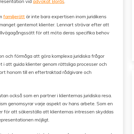
presentation vid
advokat Borås
.
om
familjerätt
är inte bara expertisen inom juridikens
manget gentemot klienter. Lennart strävar efter att
t tillvägagångssätt för att möta deras specifika behov
on och förmåga att göra komplexa juridiska frågor
et i att guida klienter genom rättsliga processer och
jort honom till en eftertraktad rådgivare och
tan också som en partner i klienternas juridiska resa.
lism genomsyrar varje aspekt av hans arbete. Som en
r för att säkerställa att klienternas intressen skyddas
epresentationen möjligt.