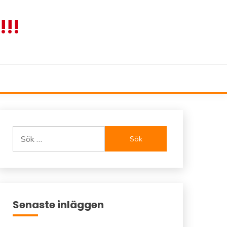
!!
Sök
efter:
Senaste inläggen