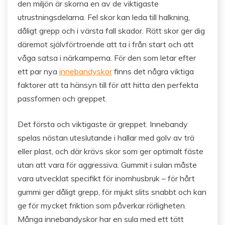
den miljön är skorna en av de viktigaste
utrustningsdelarna. Fel skor kan leda till halkning,
dåligt grepp och i värsta fall skador. Rätt skor ger dig
däremot självförtroende att ta i från start och att
våga satsa i närkamperna. För den som letar efter
ett par nya
innebandyskor
finns det några viktiga
faktorer att ta hänsyn till för att hitta den perfekta
passformen och greppet.
Det första och viktigaste är greppet. Innebandy
spelas nästan uteslutande i hallar med golv av trä
eller plast, och där krävs skor som ger optimalt fäste
utan att vara för aggressiva. Gummit i sulan måste
vara utvecklat specifikt för inomhusbruk – för hårt
gummi ger dåligt grepp, för mjukt slits snabbt och kan
ge för mycket friktion som påverkar rörligheten.
Många innebandyskor har en sula med ett tätt