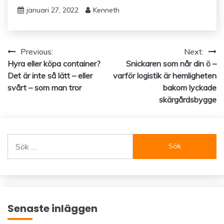
januari 27, 2022
Kenneth
Inläggsnavigering
Previous:
Next:
Hyra eller köpa container?
Snickaren som når din ö –
Det är inte så lätt – eller
varför logistik är hemligheten
svårt – som man tror
bakom lyckade
skärgårdsbygge
Sök
efter:
Senaste inläggen