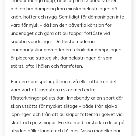
innebär många hopp, nedslag och snabba starter,
och en bra dämpning kan minska belastningen på
knän, höfter och rygg. Samtidigt får dämpningen inte
vara för mjuk – då kan den påverka känslan för
underlaget och göra att du tappar fotfäste vid
snabba vändningar. De flesta moderna
innebandyskor använder en teknik där dämpningen
är placerad strategiskt där belastningen är som
störst, ofta i hälen och framfoten.
För den som spelar på hög nivå eller ofta, kan det
vara värt att investera i skor med extra
förstärkningar på utsidan. Innebandy är en sport där
skon utsätts för mycket slitage – både från själva
löpningen och från att du släpar fötterna i golvet vid
skott och passningar. En sko med förstärkta delar på
utsidan håller längre och tål mer. Vissa modeller har