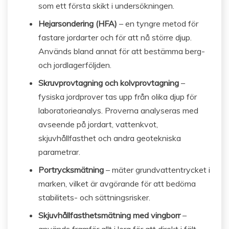
som ett första skikt i undersökningen.
Hejarsondering (HFA)
– en tyngre metod för
fastare jordarter och för att nå större djup.
Används bland annat för att bestämma berg-
och jordlagerföljden.
Skruvprovtagning och kolvprovtagning
–
fysiska jordprover tas upp från olika djup för
laboratorieanalys. Proverna analyseras med
avseende på jordart, vattenkvot,
skjuvhållfasthet och andra geotekniska
parametrar.
Portrycksmätning
– mäter grundvattentrycket i
marken, vilket är avgörande för att bedöma
stabilitets- och sättningsrisker.
Skjuvhållfasthetsmätning med vingborr
–
används framför allt i lera för att direkt i fält