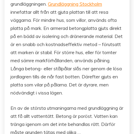
grundläggningen.
Grundläggning Stockholm
innefattar allt från att gjuta plattan till att resa
väggarna. För mindre hus, som villor, används ofta
platta på mark. En armerad betongplatta gjuts direkt
på en bädd av isolering och dränerande material. Det
är en snabb och kostnadseffektiv metod – förutsatt
att marken är stabil. För större hus, eller för tomter
med sämre markförhållanden, används pålning.
Långa betong- eller stålpålar slås ner genom de lösa
jordlagren tills de når fast botten. Därefter gjuts en
platta som vilar på pålarna. Det är dyrare, men
nödvändigt i vissa lägen.
En av de största utmaningarna med grundläggning är
att få allt vattentätt. Betong är poröst. Vatten kan
tränga igenom om det inte behandlas rätt. Därför
måste grunden tätas med olika …