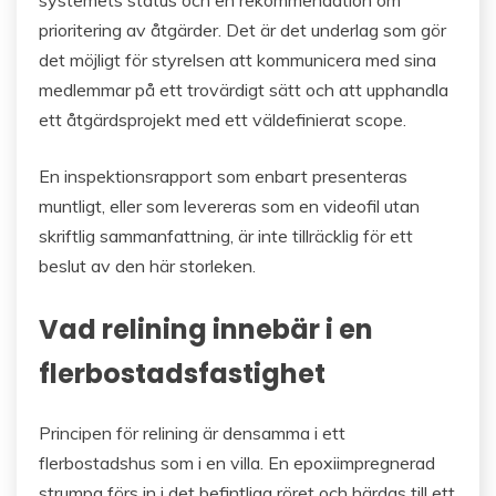
systemets status och en rekommendation om
prioritering av åtgärder. Det är det underlag som gör
det möjligt för styrelsen att kommunicera med sina
medlemmar på ett trovärdigt sätt och att upphandla
ett åtgärdsprojekt med ett väldefinierat scope.
En inspektionsrapport som enbart presenteras
muntligt, eller som levereras som en videofil utan
skriftlig sammanfattning, är inte tillräcklig för ett
beslut av den här storleken.
Vad relining innebär i en
flerbostadsfastighet
Principen för relining är densamma i ett
flerbostadshus som i en villa. En epoxiimpregnerad
strumpa förs in i det befintliga röret och härdas till ett