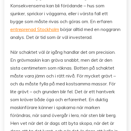
Konsekvenserna kan bli förödande – hus som
sjunker, sprickor i väggarna, eller i värsta fall ett
bygge som måste rivas och göras om. En erfaren
entreprenad Stockholm
börjar alltid med en noggrann
analys. Det är tid som är väl investerad.
När schaktet väl är igång handlar det om precision.
En grävmaskin kan gräva snabbt, men det är den
sista centimetern som räknas. Botten på schaktet
måste vara jämn och i rätt nivå. För mycket grävt –
och du måste fylla på med kostsamma massor. För
lite grävt – och grunden blir fel. Det är ett hantverk
som kräver både öga och erfarenhet. En duktig
maskinförare känner i spakarna när marken
förändras, när sand övergår i lera, när sten blir berg.
Hen vet när det är dags att byta skopa, när det är
dags att ta det lugnt, och när det är dags att kalla in