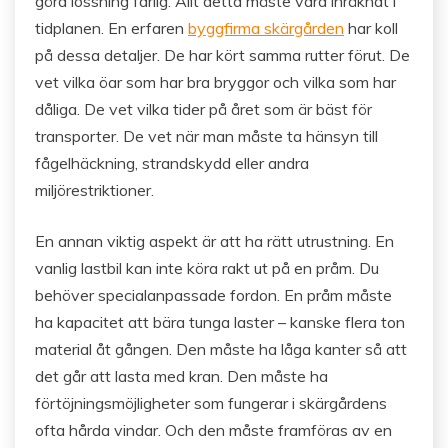
göra lossning farlig. Allt detta måste vara inräknat i
tidplanen. En erfaren
byggfirma skärgården
har koll
på dessa detaljer. De har kört samma rutter förut. De
vet vilka öar som har bra bryggor och vilka som har
dåliga. De vet vilka tider på året som är bäst för
transporter. De vet när man måste ta hänsyn till
fågelhäckning, strandskydd eller andra
miljörestriktioner.
En annan viktig aspekt är att ha rätt utrustning. En
vanlig lastbil kan inte köra rakt ut på en pråm. Du
behöver specialanpassade fordon. En pråm måste
ha kapacitet att bära tunga laster – kanske flera ton
material åt gången. Den måste ha låga kanter så att
det går att lasta med kran. Den måste ha
förtöjningsmöjligheter som fungerar i skärgårdens
ofta hårda vindar. Och den måste framföras av en