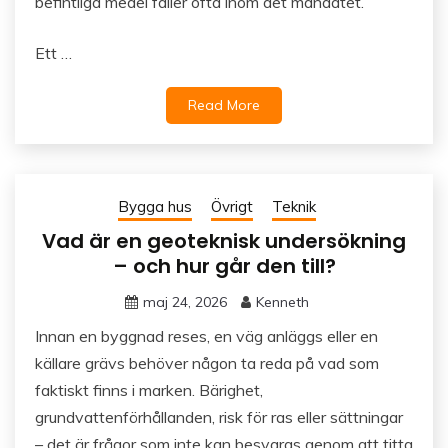
befintliga medel faller ofta inom det mandatet.
Ett …
Read More
Bygga hus
Övrigt
Teknik
Vad är en geoteknisk undersökning
– och hur går den till?
maj 24, 2026
Kenneth
Innan en byggnad reses, en väg anläggs eller en
källare grävs behöver någon ta reda på vad som
faktiskt finns i marken. Bärighet,
grundvattenförhållanden, risk för ras eller sättningar
– det är frågor som inte kan besvaras genom att titta