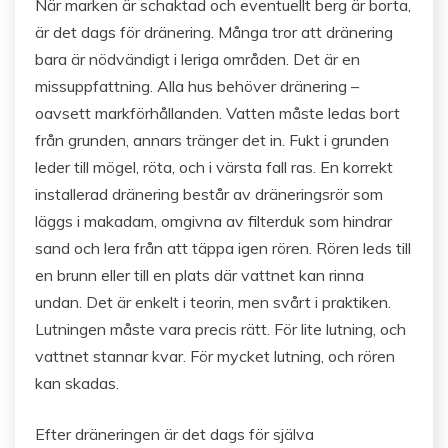
När marken är schaktad och eventuellt berg är borta,
är det dags för dränering. Många tror att dränering
bara är nödvändigt i leriga områden. Det är en
missuppfattning. Alla hus behöver dränering –
oavsett markförhållanden. Vatten måste ledas bort
från grunden, annars tränger det in. Fukt i grunden
leder till mögel, röta, och i värsta fall ras. En korrekt
installerad dränering består av dräneringsrör som
läggs i makadam, omgivna av filterduk som hindrar
sand och lera från att täppa igen rören. Rören leds till
en brunn eller till en plats där vattnet kan rinna
undan. Det är enkelt i teorin, men svårt i praktiken.
Lutningen måste vara precis rätt. För lite lutning, och
vattnet stannar kvar. För mycket lutning, och rören
kan skadas.
Efter dräneringen är det dags för själva