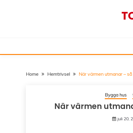
Skip
to
T
content
Home
Hemtrivsel
När värmen utmanar – så h
Bygga hus
När värmen utmanar 
juli 20,