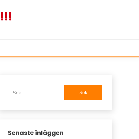
!!
Sök
efter:
Senaste inläggen