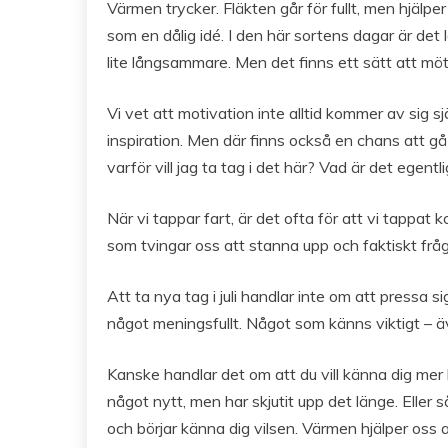
Värmen trycker. Fläkten går för fullt, men hjälp
som en dålig idé. I den här sortens dagar är det l
lite långsammare. Men det finns ett sätt att möt
Vi vet att motivation inte alltid kommer av sig s
inspiration. Men där finns också en chans att gå 
varför vill jag ta tag i det här? Vad är det egentl
När vi tappar fart, är det ofta för att vi tappat
som tvingar oss att stanna upp och faktiskt fråga
Att ta nya tag i juli handlar inte om att pressa 
något meningsfullt. Något som känns viktigt – äv
Kanske handlar det om att du vill känna dig mer k
något nytt, men har skjutit upp det länge. Eller så
och börjar känna dig vilsen. Värmen hjälper oss at