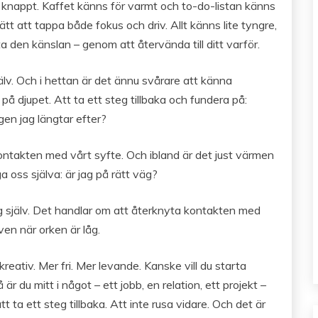
er knappt. Kaffet känns för varmt och to-do-listan känns
ätt att tappa både fokus och driv. Allt känns lite tyngre,
a den känslan – genom att återvända till ditt varför.
jälv. Och i hettan är det ännu svårare att känna
på djupet. Att ta ett steg tillbaka och fundera på:
igen jag längtar efter?
 kontakten med vårt syfte. Och ibland är det just värmen
 oss själva: är jag på rätt väg?
sig själv. Det handlar om att återknyta kontakten med
en när orken är låg.
reativ. Mer fri. Mer levande. Kanske vill du starta
 är du mitt i något – ett jobb, en relation, ett projekt –
t ta ett steg tillbaka. Att inte rusa vidare. Och det är