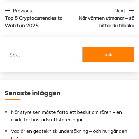
Inläggsnavigering
Previous:
Next:
Top 5 Cryptocurrencies to
När värmen utmanar – så
Watch in 2025
hittar du tillbaka
Sök
efter:
Senaste inläggen
När styrelsen måste fatta ett beslut om rören – en
guide för bostadsrättsföreningar
Vad är en geoteknisk undersökning – och hur går den
till?