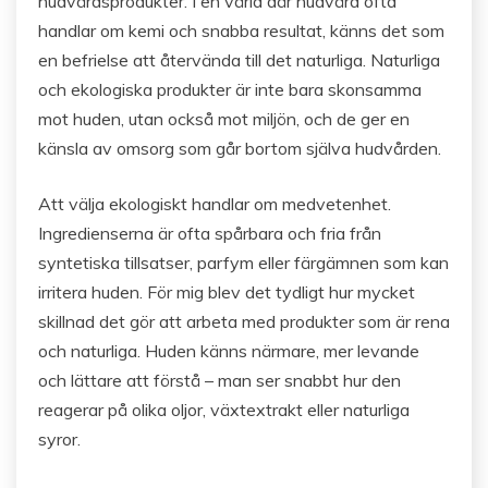
hudvårdsprodukter. I en värld där hudvård ofta
handlar om kemi och snabba resultat, känns det som
en befrielse att återvända till det naturliga. Naturliga
och ekologiska produkter är inte bara skonsamma
mot huden, utan också mot miljön, och de ger en
känsla av omsorg som går bortom själva hudvården.
Att välja ekologiskt handlar om medvetenhet.
Ingredienserna är ofta spårbara och fria från
syntetiska tillsatser, parfym eller färgämnen som kan
irritera huden. För mig blev det tydligt hur mycket
skillnad det gör att arbeta med produkter som är rena
och naturliga. Huden känns närmare, mer levande
och lättare att förstå – man ser snabbt hur den
reagerar på olika oljor, växtextrakt eller naturliga
syror.