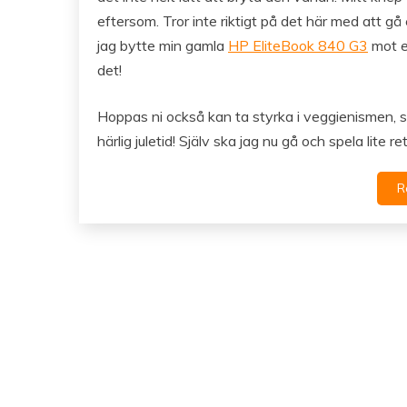
eftersom. Tror inte riktigt på det här med att gå 
jag bytte min gamla
HP EliteBook 840 G3
mot en
det!
Hoppas ni också kan ta styrka i veggienismen, so
härlig juletid! Själv ska jag nu gå och spela lite 
R