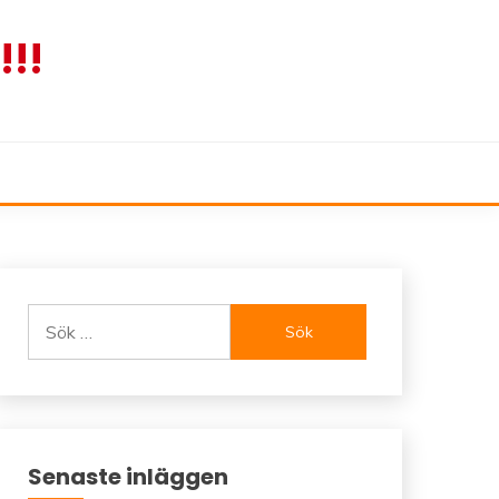
!!
Sök
efter:
Senaste inläggen