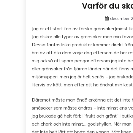
Varför du sk
december 2
Jag är ett stort fan av färska grönsaker(minst l
Jag älskar alla typer av grönsaker men min favori
Dessa fantastiska produkter kommer direkt från 
bra av att äta dem varje dag eftersom de har re
mig också att spara pengar eftersom jag inte bet
eller grönsaker från fjärran länder när det finns
miljömupperi, men jag är helt seriös – jag bruka
litervis av kött, men efter att ha ändrat min kos
Däremot måste man ändå erkänna att det inte ha
småsaker som måste ändras – inte minst ens vanor.
jag brukade gå helt förbi ”frukt och grönt” i butike
och chark och inte minst… godishyllan. När man gj
det inte helt lätt att bryta den vanan. Mitt knep