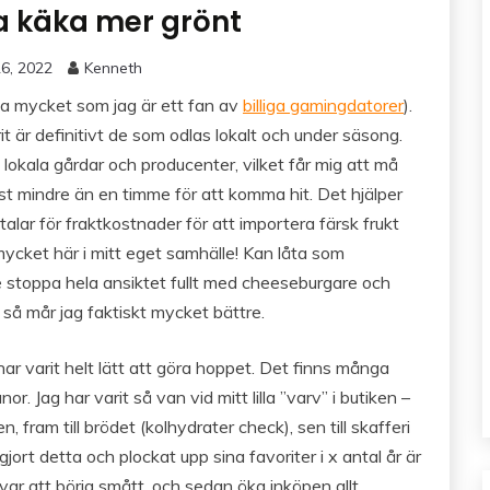
a käka mer grönt
6, 2022
Kenneth
ika mycket som jag är ett fan av
billiga gamingdatorer
).
t är definitivt de som odlas lokalt och under säsong.
lokala gårdar och producenter, vilket får mig att må
st mindre än en timme för att komma hit. Det hjälper
alar för fraktkostnader för att importera färsk frukt
 mycket här i mitt eget samhälle! Kan låta som
de stoppa hela ansiktet fullt med cheeseburgare och
t så mår jag faktiskt mycket bättre.
r varit helt lätt att göra hoppet. Det finns många
 Jag har varit så van vid mitt lilla ”varv” i butiken –
n, fram till brödet (kolhydrater check), sen till skafferi
ort detta och plockat upp sina favoriter i x antal år är
 var att börja smått, och sedan öka inköpen allt