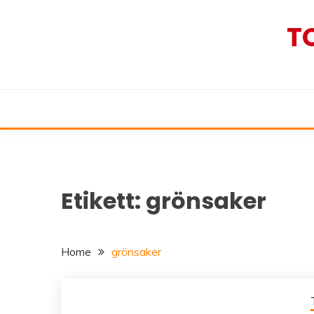
Skip
to
T
content
Etikett:
grönsaker
Home
grönsaker